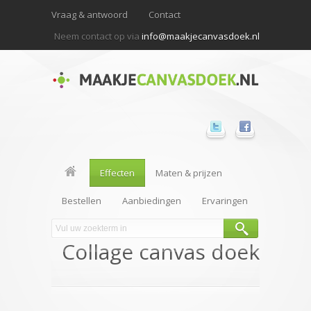
Vraag & antwoord
Contact
Neem contact op via
info@maakjecanvasdoek.nl
Effecten
Maten & prijzen
Bestellen
Aanbiedingen
Ervaringen
Collage canvas doek