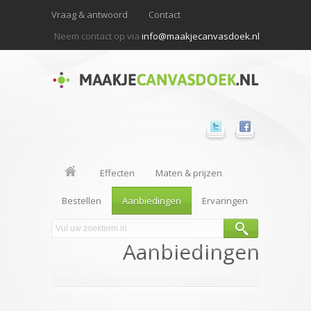
Vraag & antwoord
Contact
Neem contact op via
info@maakjecanvasdoek.nl
Effecten
Maten & prijzen
Bestellen
Aanbiedingen
Ervaringen
Aanbiedingen