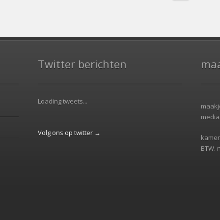
Twitter berichten
maa
Loading tweets...
maakje
media
Volg ons op twitter →
kamer
BTW. 