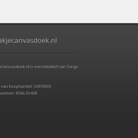
kjecanvasdoek.nl
canvasdoek.nl is een initiatief van Tungo
.
 van koophandel: 52870030
nummer: 8506.39.438